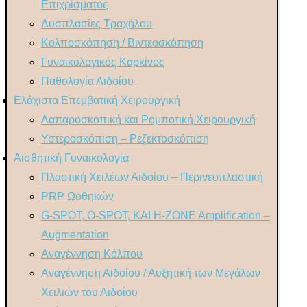
Επιχρίσματος
Δυσπλασίες Τραχήλου
Κολποσκόπηση / Βιντεοσκόπηση
Γυναικολογικός Καρκίνος
Παθολογία Αιδοίου
Ελάχιστα Επεμβατική Χειρουργική
Λαπαροσκοπική και Ρομποτική Χειρουργική
Υστεροσκόπιση – Ρεζεκτοσκόπιση
Αισθητική Γυναικολογία
Πλαστική Χειλέων Αιδοίου – Περινεοπλαστική
PRP Ωοθηκών
G-SPOT, O-SPOT, ΚΑΙ H-ZONE Amplification –
Augmentation
Αναγέννηση Κόλπου
Αναγέννηση Αιδοίου / Αυξητική των Μεγάλων
Χειλιών του Αιδοίου