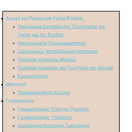
Αγωγή και Προαγωγή Υγείας/Ευεξίας
Πρόγραμμα Εκπαίδευσης Προστασίας της
Υγείας και της Ευεξίας
Οικογενειακός Προγραμματισμός
Σεξουαλικώς Μεταδιδόμενα Νοσήματα
Πρόληψη Καρκίνου Μαστού
Πρόληψη Καρκίνου του Τραχήλου της Μήτρας
Εμμηνόπαυση
Μαιευτική
Παρακολούθηση Κύησης
Γυναικολογία
Γυναικολογικός Έλεγχος Ρουτίνας
Γυναικολογικός Υπέρηχος
Καλλιέργεια Κολπικού Τραχηλικού