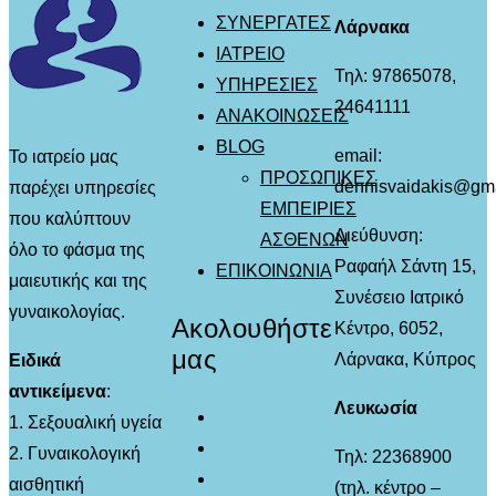
ΣΥΝΕΡΓΑΤΕΣ
Λάρνακα
ΙΑΤΡΕΙΟ
Τηλ: 97865078,
ΥΠΗΡΕΣΙΕΣ
24641111
ΑΝΑΚΟΙΝΩΣΕΙΣ
BLOG
email:
Το ιατρείο μας
ΠΡΟΣΩΠΙΚΕΣ
dennisvaidakis@gm
παρέχει υπηρεσίες
ΕΜΠΕΙΡΙΕΣ
που καλύπτουν
Διεύθυνση:
ΑΣΘΕΝΩΝ
όλο το φάσμα της
Ραφαήλ Σάντη 15,
ΕΠΙΚΟΙΝΩΝΙΑ
μαιευτικής και της
Συνέσειο Ιατρικό
γυναικολογίας.
Ακολουθήστε
Κέντρο, 6052,
μας
Λάρνακα, Κύπρος
Ειδικά
αντικείμενα
:
Λευκωσία
1. Σεξουαλική υγεία
2. Γυναικολογική
Τηλ: 22368900
αισθητική
(τηλ. κέντρο –