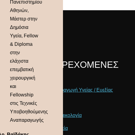
Πανεπιστημίου
Αθηνών,
Μάστερ στην
Δημόσια
Υγεία, Fellow
& Diploma
στην
ελάχιστα
ΟΛΕΣ ΟΙ ΠΑΡΕΧΟΜΕΝΕΣ
επεμβατική
ΥΠΗΡΕΣΙΕΣ
χειρουργική
και
Αγωγή και Προαγωγή Υγείας / Ευεξίας
Fellowship
Γυναικολογία
στις Τεχνικές
Υποβοηθούμενης
Αισθητική Γυναικολογία
Αναπαραγωγής
Σεξουαλική Υγεία
Δρ. Βαϊδάκης