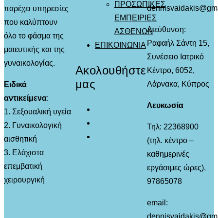
ΠΡΟΣΩΠΙΚΕΣ
dennisvaidakis@gm
παρέχει υπηρεσίες
ΕΜΠΕΙΡΙΕΣ
που καλύπτουν
Διεύθυνση:
ΑΣΘΕΝΩΝ
όλο το φάσμα της
Ραφαήλ Σάντη 15,
ΕΠΙΚΟΙΝΩΝΙΑ
μαιευτικής και της
Συνέσειο Ιατρικό
γυναικολογίας.
Ακολουθήστε
Κέντρο, 6052,
μας
Λάρνακα, Κύπρος
Ειδικά
αντικείμενα
:
Λευκωσία
1. Σεξουαλική υγεία
2. Γυναικολογική
Τηλ: 22368900
αισθητική
(τηλ. κέντρο –
3. Ελάχιστα
καθημερινές
επεμβατική
εργάσιμες ώρες),
χειρουργική
97865078
email:
dennisvaidakis@gm