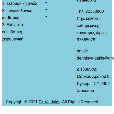
Λευκωσία
1. Σεξουαλική υγεία
2. Γυναικολογική
Τηλ: 22368900
αισθητική
(τηλ. κέντρο –
3. Ελάχιστα
καθημερινές
επεμβατική
εργάσιμες ώρες),
χειρουργική
97865078
email:
dennisvaidakis@gm
Διεύθυνση:
Μάρκου Δράκου 8,
Εγκωμη, CY-2409
λευκωσία
Copyright © 2021
Dr. Vaidakis
. All Rights Reserved