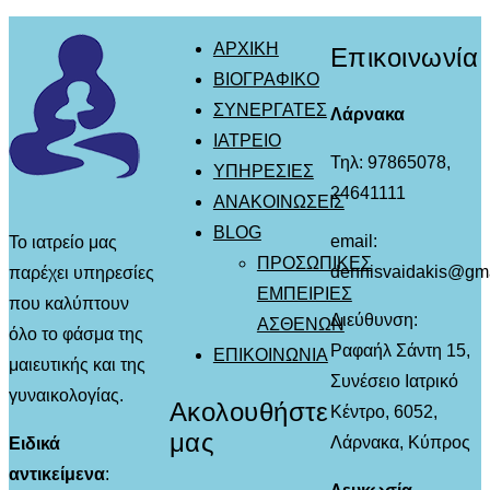
ΑΡΧΙΚΗ
Επικοινωνία
ΒΙΟΓΡΑΦΙΚΟ
ΣΥΝΕΡΓΑΤΕΣ
Λάρνακα
ΙΑΤΡΕΙΟ
Τηλ: 97865078,
ΥΠΗΡΕΣΙΕΣ
24641111
ΑΝΑΚΟΙΝΩΣΕΙΣ
BLOG
email:
Το ιατρείο μας
ΠΡΟΣΩΠΙΚΕΣ
dennisvaidakis@gm
παρέχει υπηρεσίες
ΕΜΠΕΙΡΙΕΣ
που καλύπτουν
Διεύθυνση:
ΑΣΘΕΝΩΝ
όλο το φάσμα της
Ραφαήλ Σάντη 15,
ΕΠΙΚΟΙΝΩΝΙΑ
μαιευτικής και της
Συνέσειο Ιατρικό
γυναικολογίας.
Ακολουθήστε
Κέντρο, 6052,
μας
Λάρνακα, Κύπρος
Ειδικά
αντικείμενα
: