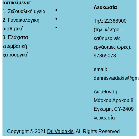
αντικείμενα
:
Λευκωσία
1. Σεξουαλική υγεία
2. Γυναικολογική
Τηλ: 22368900
αισθητική
(τηλ. κέντρο –
3. Ελάχιστα
καθημερινές
επεμβατική
εργάσιμες ώρες),
χειρουργική
97865078
email:
dennisvaidakis@gm
Διεύθυνση:
Μάρκου Δράκου 8,
Εγκωμη, CY-2409
λευκωσία
Copyright © 2021
Dr. Vaidakis
. All Rights Reserved