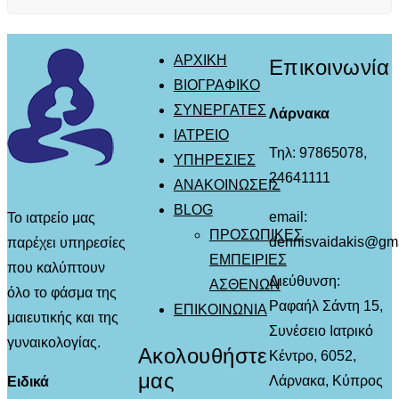
ΑΡΧΙΚΗ
Επικοινωνία
ΒΙΟΓΡΑΦΙΚΟ
ΣΥΝΕΡΓΑΤΕΣ
Λάρνακα
ΙΑΤΡΕΙΟ
Τηλ: 97865078,
ΥΠΗΡΕΣΙΕΣ
24641111
ΑΝΑΚΟΙΝΩΣΕΙΣ
BLOG
email:
Το ιατρείο μας
ΠΡΟΣΩΠΙΚΕΣ
dennisvaidakis@gm
παρέχει υπηρεσίες
ΕΜΠΕΙΡΙΕΣ
που καλύπτουν
Διεύθυνση:
ΑΣΘΕΝΩΝ
όλο το φάσμα της
Ραφαήλ Σάντη 15,
ΕΠΙΚΟΙΝΩΝΙΑ
μαιευτικής και της
Συνέσειο Ιατρικό
γυναικολογίας.
Ακολουθήστε
Κέντρο, 6052,
μας
Λάρνακα, Κύπρος
Ειδικά