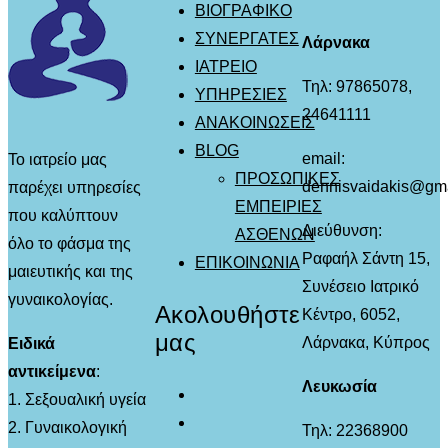
ΒΙΟΓΡΑΦΙΚΟ
ΣΥΝΕΡΓΑΤΕΣ
Λάρνακα
ΙΑΤΡΕΙΟ
Τηλ: 97865078,
ΥΠΗΡΕΣΙΕΣ
24641111
ΑΝΑΚΟΙΝΩΣΕΙΣ
BLOG
email:
Το ιατρείο μας
ΠΡΟΣΩΠΙΚΕΣ
dennisvaidakis@gm
παρέχει υπηρεσίες
ΕΜΠΕΙΡΙΕΣ
που καλύπτουν
Διεύθυνση:
ΑΣΘΕΝΩΝ
όλο το φάσμα της
Ραφαήλ Σάντη 15,
ΕΠΙΚΟΙΝΩΝΙΑ
μαιευτικής και της
Συνέσειο Ιατρικό
γυναικολογίας.
Ακολουθήστε
Κέντρο, 6052,
μας
Λάρνακα, Κύπρος
Ειδικά
αντικείμενα
:
Λευκωσία
1. Σεξουαλική υγεία
2. Γυναικολογική
Τηλ: 22368900