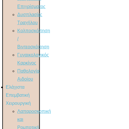
Επιχρίσματος
Δυσπλασίες
Τραχήλου
Κολποσκόπηση
/
Βιντεοσκόπηση
Γυναικολογικός
Καρκίνος
Παθολογία
Αιδοίου
Ελάχιστα
Επεμβατική
Χειρουργική
Λαπαροσκοπική
και
Ρομποτική