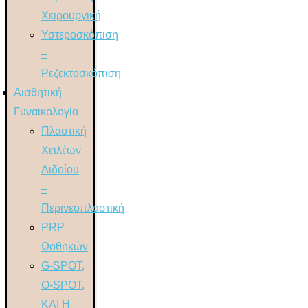
Χειρουργική
Υστεροσκόπιση
–
Ρεζεκτοσκόπιση
Αισθητική
Γυναικολογία
Πλαστική
Χειλέων
Αιδοίου
–
Περινεοπλαστική
PRP
Ωοθηκών
G-SPOT,
O-SPOT,
ΚΑΙ H-