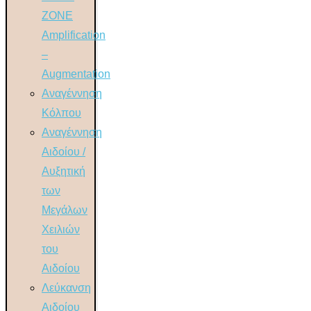
ZONE
Amplification
–
Augmentation
Αναγέννηση
Κόλπου
Αναγέννηση
Αιδοίου /
Αυξητική
των
Μεγάλων
Χειλιών
του
Αιδοίου
Λεύκανση
Αιδοίου