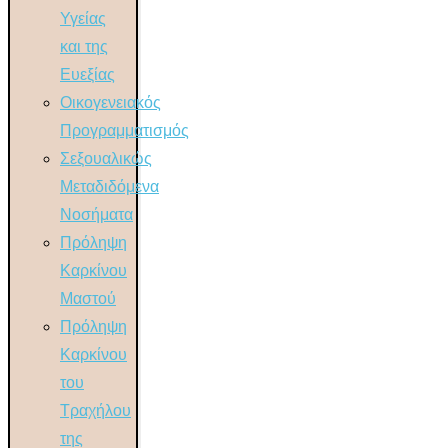
Υγείας
και της
Ευεξίας
Οικογενειακός
Προγραμματισμός
Σεξουαλικώς
Μεταδιδόμενα
Νοσήματα
Πρόληψη
Καρκίνου
Μαστού
Πρόληψη
Καρκίνου
του
Τραχήλου
της