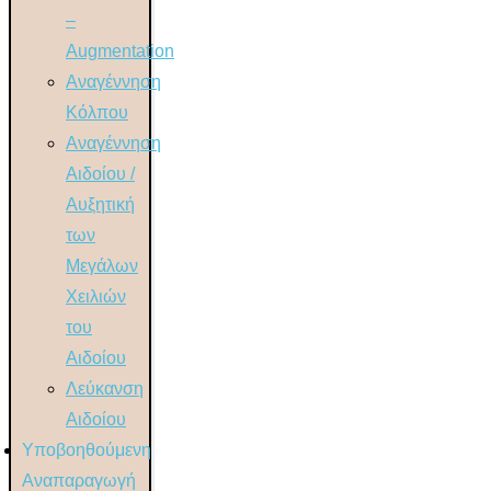
–
Augmentation
Αναγέννηση
Κόλπου
Αναγέννηση
Αιδοίου /
Αυξητική
των
Μεγάλων
Χειλιών
του
Αιδοίου
Λεύκανση
Αιδοίου
Υποβοηθούμενη
Αναπαραγωγή