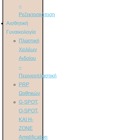
–
Ρεζεκτοσκόπιση
Αισθητική
Γυναικολογία
Πλαστική
Χειλέων
Αιδοίου
–
Περινεοπλαστική
PRP
Ωοθηκών
G-SPOT,
O-SPOT,
ΚΑΙ H-
ZONE
Amplification