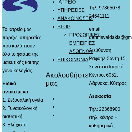
ΙΑΤΡΕΙΟ
Τηλ: 97865078,
ΥΠΗΡΕΣΙΕΣ
24641111
ΑΝΑΚΟΙΝΩΣΕΙΣ
BLOG
email:
Το ιατρείο μας
ΠΡΟΣΩΠΙΚΕΣ
dennisvaidakis@gm
παρέχει υπηρεσίες
ΕΜΠΕΙΡΙΕΣ
που καλύπτουν
Διεύθυνση:
ΑΣΘΕΝΩΝ
όλο το φάσμα της
Ραφαήλ Σάντη 15,
ΕΠΙΚΟΙΝΩΝΙΑ
μαιευτικής και της
Συνέσειο Ιατρικό
γυναικολογίας.
Ακολουθήστε
Κέντρο, 6052,
μας
Λάρνακα, Κύπρος
Ειδικά
αντικείμενα
:
Λευκωσία
1. Σεξουαλική υγεία
2. Γυναικολογική
Τηλ: 22368900
αισθητική
(τηλ. κέντρο –
3. Ελάχιστα
καθημερινές