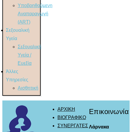
Υποβοηθούμενη
Αναπαραγωγή
(ART)
Σεξουαλική
Υγεία
Σεξουαλική
Υγεία /
Ευεξία
Άλλες
Υπηρεσίες
Αισθητική
ΑΡΧΙΚΗ
Επικοινωνία
ΒΙΟΓΡΑΦΙΚΟ
ΣΥΝΕΡΓΑΤΕΣ
Λάρνακα