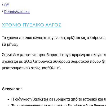
/
Off
/
DennisVaidakis
ΧΡΟΝΙΟ ΠΥΕΛΙΚΟ ΑΛΓΟΣ
Το χρόνιο πυελικό άλγος στις γυναίκες ορίζεται ως ο επίμονο
έξι μήνες.
Συχνά δεν μπορεί να προσδιοριστεί συγκεκριμένη αιτιολογία
σχετίζεται με άλλα λειτουργικά σύνδρομα σωματικού πόνου (π
μετατραυματικού στρες, κατάθλιψη).
Διάγνωση:
Η διάγνωση βασίζεται σε ευρήματα από το ιστορικό και τ
Το υπερηχογράφημα της πυέλου δεν είναι πάντα διαγνωσ