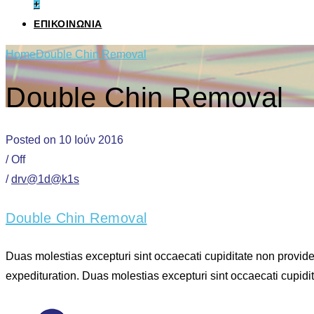
+
ΕΠΙΚΟΙΝΩΝΙΑ
Home
Double Chin Removal
Double Chin Removal
Posted on 10 Ιούν 2016
/
Off
/
drv@1d@k1s
Double Chin Removal
Duas molestias excepturi sint occaecati cupiditate non provident
expedituration. Duas molestias excepturi sint occaecati cupidi