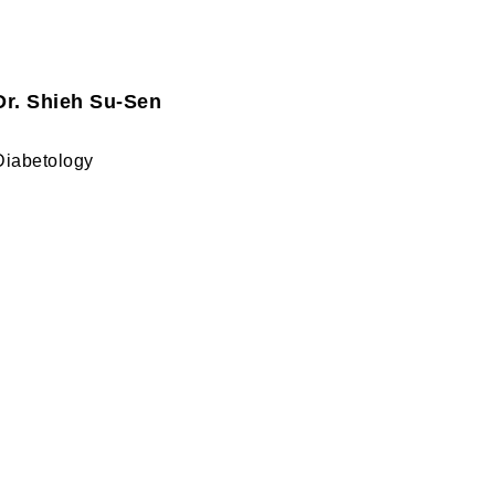
Dr. Shieh Su-Sen
Diabetology