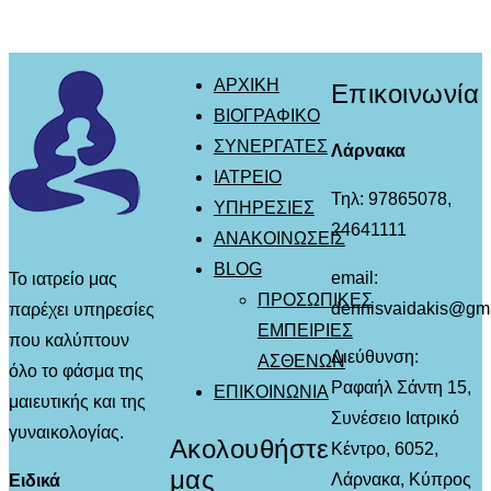
ΑΡΧΙΚΗ
Επικοινωνία
ΒΙΟΓΡΑΦΙΚΟ
ΣΥΝΕΡΓΑΤΕΣ
Λάρνακα
ΙΑΤΡΕΙΟ
Τηλ: 97865078,
ΥΠΗΡΕΣΙΕΣ
24641111
ΑΝΑΚΟΙΝΩΣΕΙΣ
BLOG
email:
Το ιατρείο μας
ΠΡΟΣΩΠΙΚΕΣ
dennisvaidakis@gm
παρέχει υπηρεσίες
ΕΜΠΕΙΡΙΕΣ
που καλύπτουν
Διεύθυνση:
ΑΣΘΕΝΩΝ
όλο το φάσμα της
Ραφαήλ Σάντη 15,
ΕΠΙΚΟΙΝΩΝΙΑ
μαιευτικής και της
Συνέσειο Ιατρικό
γυναικολογίας.
Ακολουθήστε
Κέντρο, 6052,
μας
Λάρνακα, Κύπρος
Ειδικά