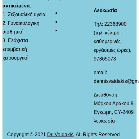
αντικείμενα
:
Λευκωσία
1. Σεξουαλική υγεία
2. Γυναικολογική
Τηλ: 22368900
αισθητική
(τηλ. κέντρο –
3. Ελάχιστα
καθημερινές
επεμβατική
εργάσιμες ώρες),
χειρουργική
97865078
email:
dennisvaidakis@gm
Διεύθυνση:
Μάρκου Δράκου 8,
Εγκωμη, CY-2409
λευκωσία
Copyright © 2021
Dr. Vaidakis
. All Rights Reserved