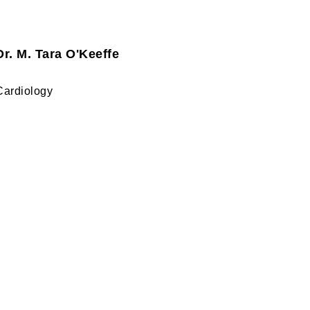
Dr. M. Tara O'Keeffe
Cardiology