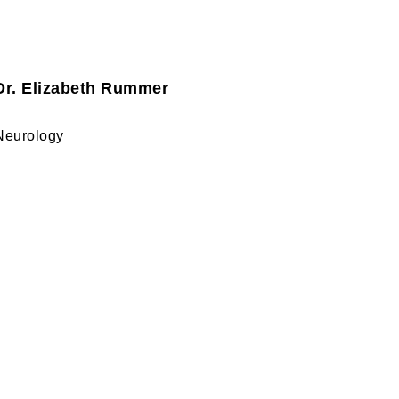
Dr. Elizabeth Rummer
Neurology