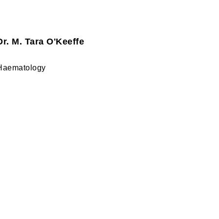
Dr. M. Tara O'Keeffe
Haematology