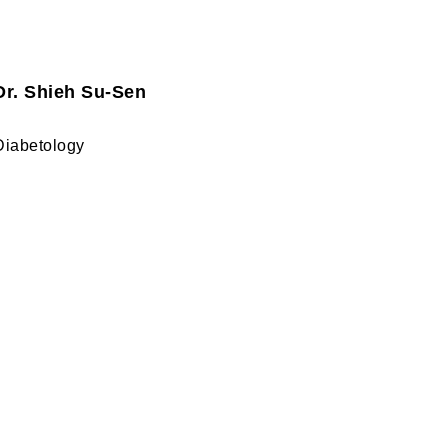
Dr. Shieh Su-Sen
Diabetology