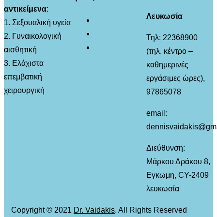
αντικείμενα
:
Λευκωσία
1. Σεξουαλική υγεία
2. Γυναικολογική
Τηλ: 22368900
αισθητική
(τηλ. κέντρο –
3. Ελάχιστα
καθημερινές
επεμβατική
εργάσιμες ώρες),
χειρουργική
97865078
email:
dennisvaidakis@gm
Διεύθυνση:
Μάρκου Δράκου 8,
Εγκωμη, CY-2409
λευκωσία
Copyright © 2021
Dr. Vaidakis
. All Rights Reserved