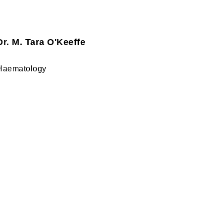
Dr. M. Tara O'Keeffe
Haematology