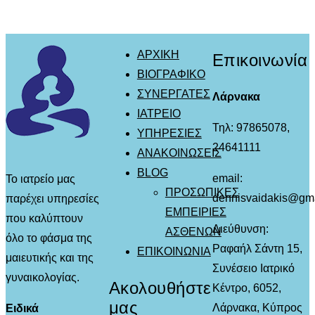
ΑΡΧΙΚΗ
Επικοινωνία
ΒΙΟΓΡΑΦΙΚΟ
ΣΥΝΕΡΓΑΤΕΣ
Λάρνακα
ΙΑΤΡΕΙΟ
Τηλ: 97865078,
ΥΠΗΡΕΣΙΕΣ
24641111
ΑΝΑΚΟΙΝΩΣΕΙΣ
BLOG
email:
Το ιατρείο μας
ΠΡΟΣΩΠΙΚΕΣ
dennisvaidakis@gm
παρέχει υπηρεσίες
ΕΜΠΕΙΡΙΕΣ
που καλύπτουν
Διεύθυνση:
ΑΣΘΕΝΩΝ
όλο το φάσμα της
Ραφαήλ Σάντη 15,
ΕΠΙΚΟΙΝΩΝΙΑ
μαιευτικής και της
Συνέσειο Ιατρικό
γυναικολογίας.
Ακολουθήστε
Κέντρο, 6052,
μας
Λάρνακα, Κύπρος
Ειδικά