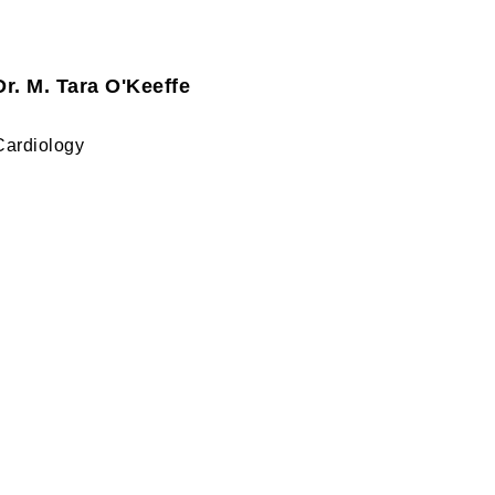
Dr. M. Tara O'Keeffe
Cardiology