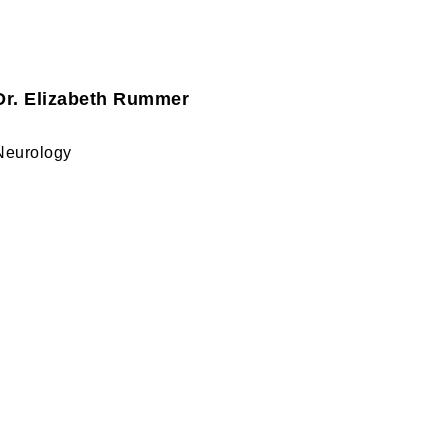
Dr. Elizabeth Rummer
Neurology