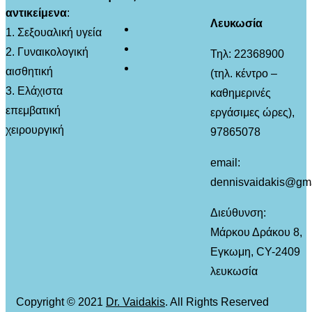
αντικείμενα
:
Λευκωσία
1. Σεξουαλική υγεία
2. Γυναικολογική
Τηλ: 22368900
αισθητική
(τηλ. κέντρο –
3. Ελάχιστα
καθημερινές
επεμβατική
εργάσιμες ώρες),
χειρουργική
97865078
email:
dennisvaidakis@gm
Διεύθυνση:
Μάρκου Δράκου 8,
Εγκωμη, CY-2409
λευκωσία
Copyright © 2021
Dr. Vaidakis
. All Rights Reserved