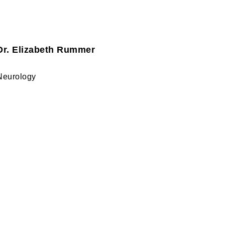
Dr. Elizabeth Rummer
Neurology