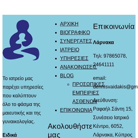
ΑΡΧΙΚΗ
Επικοινωνία
ΒΙΟΓΡΑΦΙΚΟ
ΣΥΝΕΡΓΑΤΕΣ
Λάρνακα
ΙΑΤΡΕΙΟ
Τηλ: 97865078,
ΥΠΗΡΕΣΙΕΣ
24641111
ΑΝΑΚΟΙΝΩΣΕΙΣ
BLOG
email:
Το ιατρείο μας
ΠΡΟΣΩΠΙΚΕΣ
dennisvaidakis@gm
παρέχει υπηρεσίες
ΕΜΠΕΙΡΙΕΣ
που καλύπτουν
Διεύθυνση:
ΑΣΘΕΝΩΝ
όλο το φάσμα της
Ραφαήλ Σάντη 15,
ΕΠΙΚΟΙΝΩΝΙΑ
μαιευτικής και της
Συνέσειο Ιατρικό
γυναικολογίας.
Ακολουθήστε
Κέντρο, 6052,
μας
Λάρνακα, Κύπρος
Ειδικά