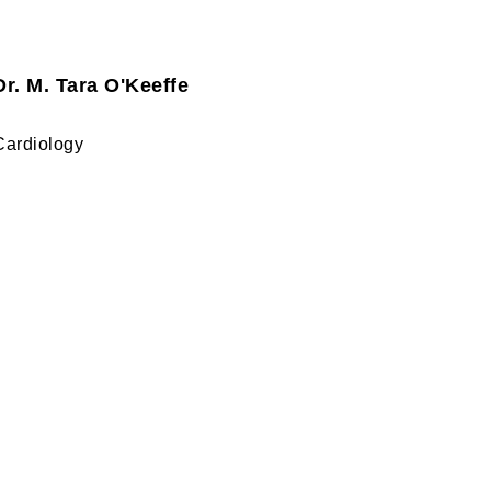
Dr. M. Tara O'Keeffe
Cardiology