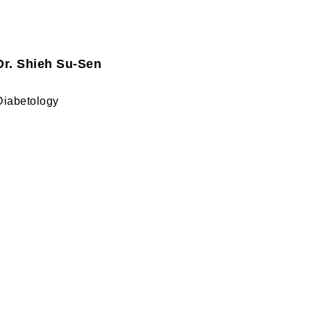
Dr. Shieh Su-Sen
Diabetology