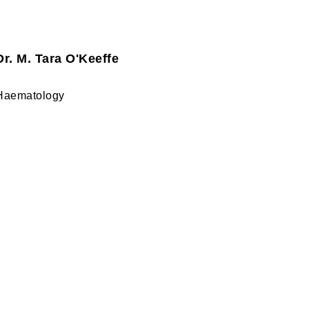
Dr. M. Tara O'Keeffe
Haematology